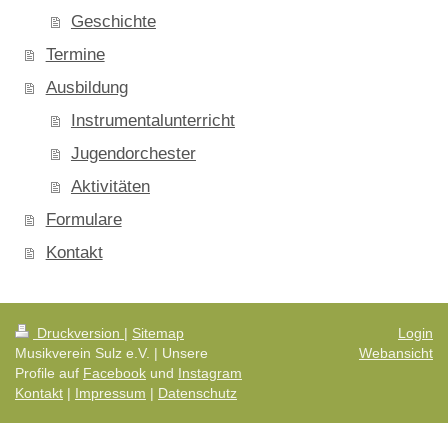
Geschichte
Termine
Ausbildung
Instrumentalunterricht
Jugendorchester
Aktivitäten
Formulare
Kontakt
Druckversion
|
Sitemap
Login
Musikverein Sulz e.V. | Unsere
Webansicht
Profile auf
Facebook
und
Instagram
Kontakt
|
Impressum
|
Datenschutz