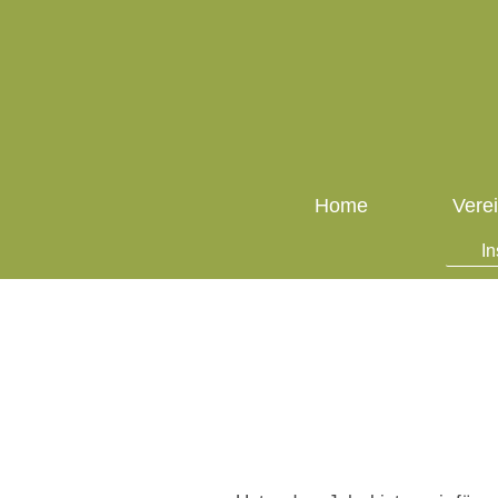
Home
Vere
In