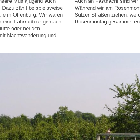
unsere Musikjugend auch
Auch an Fastnacht sind wi
 Dazu zählt beispielsweise
Während wir am Rosenmonta
alle in Offenburg. Wir waren
Sulzer Straßen ziehen, wer
n eine Fahrradtour gemacht
Rosenmontag gesammelten 
ütte oder bei den
 mit Nachtwanderung und