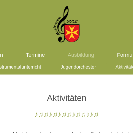
in
Termine
Ausbildung
Formu
strumentalunterricht
Jugendorchester
Aktivitä
Aktivitäten
♪♫♫♪♫♪♫♫♪♫♫♪♪♫